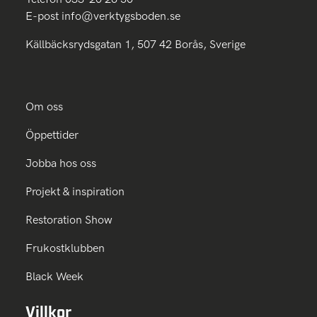
E-post
info@verktygsboden.se
Källbäcksrydsgatan 1, 507 42 Borås, Sverige
Om oss
Öppettider
Jobba hos oss
Projekt & inspiration
Restoration Show
Frukostklubben
Black Week
Villkor