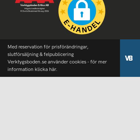
Med reservation för prisförändringar,
slutförsäljning & felpublicering
Verktygsboden.se använder cookies - för mer
information
klicka här.