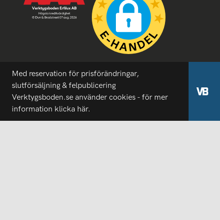
Med reservation för prisförändringar,
slutförsäljning & felpublicering
Verktygsboden.se använder cookies - för mer
information
klicka här.