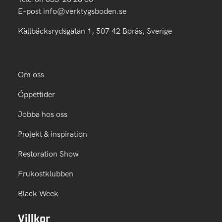
E-post
info@verktygsboden.se
Källbäcksrydsgatan 1, 507 42 Borås, Sverige
Om oss
Öppettider
Jobba hos oss
Projekt & inspiration
Restoration Show
Frukostklubben
Black Week
Villkor