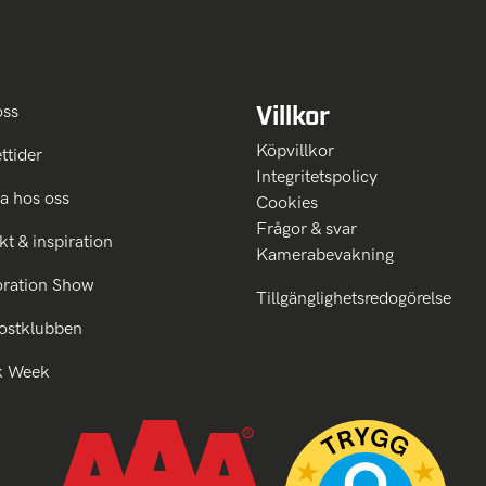
Villkor
oss
Köpvillkor
ttider
Integritetspolicy
a hos oss
Cookies
Frågor & svar
kt & inspiration
Kamerabevakning
oration Show
Tillgänglighetsredogörelse
ostklubben
k Week