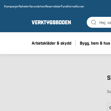
Kampanjer
Nyheter
Varumärken
Reservdelar
Fyndhörna
Kurser
Arbetskläder & skydd
Bygg, hem & hus
S
So
G