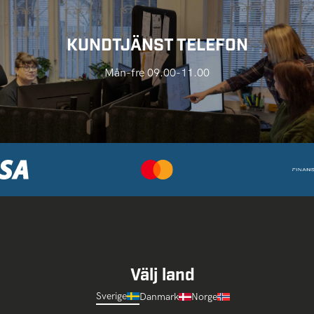
KUNDTJÄNST TELEFON
Mån-fre 09.00-11.00
Välj land
Sverige
Danmark
Norge