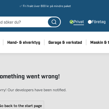
✅ Fri frakt över 800 kr på mindre paket
Privat
Företag
Hand- & elverktyg
Garage & verkstad
Maskin & 
omething went wrong!
rry! Our developers have been notified.
o back to the start page