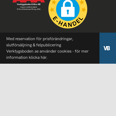
Med reservation för prisförändringar,
slutförsäljning & felpublicering
Verktygsboden.se använder cookies - för mer
information
klicka här.