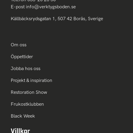
E-post
info@verktygsboden.se
Källbäcksrydsgatan 1, 507 42 Borås, Sverige
Om oss
Öppettider
Jobba hos oss
Projekt & inspiration
Restoration Show
Frukostklubben
Black Week
Villkor