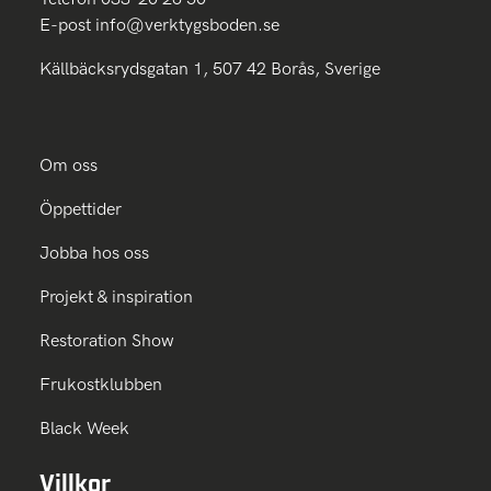
E-post
info@verktygsboden.se
Källbäcksrydsgatan 1, 507 42 Borås, Sverige
Om oss
Öppettider
Jobba hos oss
Projekt & inspiration
Restoration Show
Frukostklubben
Black Week
Villkor