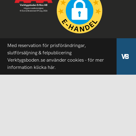
Med reservation för prisförändringar,
slutförsäljning & felpublicering
Verktygsboden.se använder cookies - för mer
information
klicka här.