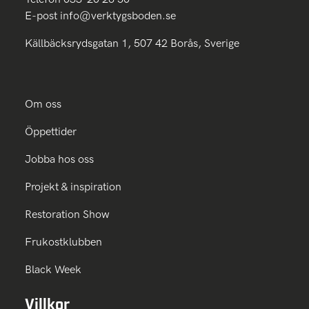
E-post
info@verktygsboden.se
Källbäcksrydsgatan 1, 507 42 Borås, Sverige
Om oss
Öppettider
Jobba hos oss
Projekt & inspiration
Restoration Show
Frukostklubben
Black Week
Villkor