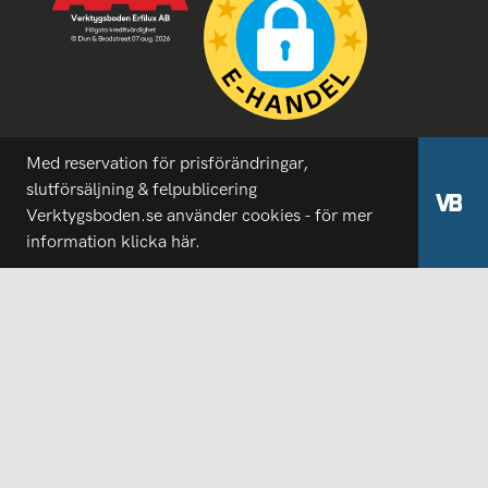
Med reservation för prisförändringar,
slutförsäljning & felpublicering
Verktygsboden.se använder cookies - för mer
information
klicka här.