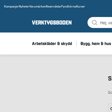
Kampanjer
Nyheter
Varumärken
Reservdelar
Fyndhörna
Kurser
Arbetskläder & skydd
Bygg, hem & hus
S
So
G