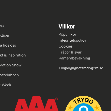
Villkor
oss
Köpvillkor
ttider
Integritetspolicy
a hos oss
Cookies
Frågor & svar
kt & inspiration
Kamerabevakning
oration Show
Tillgänglighetsredogörelse
ostklubben
k Week