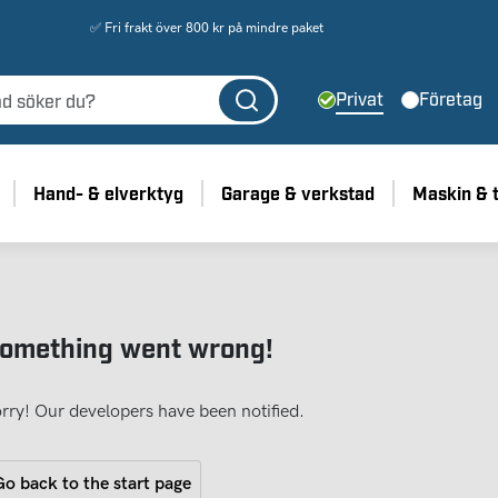
✅ Fri frakt över 800 kr på mindre paket
Privat
Företag
Hand- & elverktyg
Garage & verkstad
Maskin & 
omething went wrong!
rry! Our developers have been notified.
o back to the start page