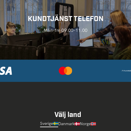
KUNDTJÄNST TELEFON
Mån-fre 09.00-11.00
Välj land
Sverige
Danmark
Norge