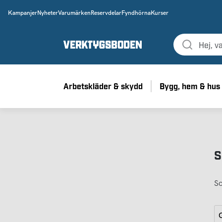
Kampanjer
Nyheter
Varumärken
Reservdelar
Fyndhörna
Kurser
Arbetskläder & skydd
Bygg, hem & hus
S
So
G