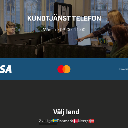
KUNDTJÄNST TELEFON
Mån-fre 09.00-11.00
Välj land
Sverige
Danmark
Norge