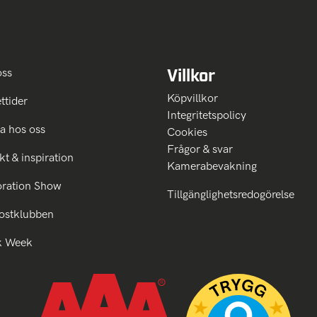
Villkor
oss
Köpvillkor
ttider
Integritetspolicy
a hos oss
Cookies
Frågor & svar
kt & inspiration
Kamerabevakning
oration Show
Tillgänglighetsredogörelse
ostklubben
k Week