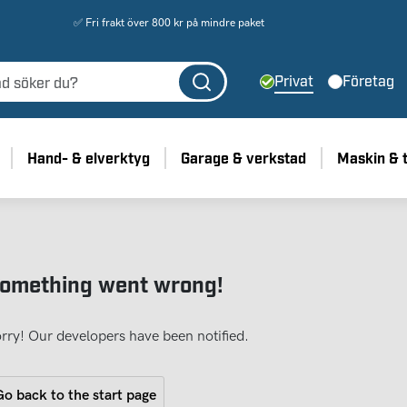
✅ Fri frakt över 800 kr på mindre paket
Privat
Företag
Hand- & elverktyg
Garage & verkstad
Maskin & 
omething went wrong!
rry! Our developers have been notified.
o back to the start page