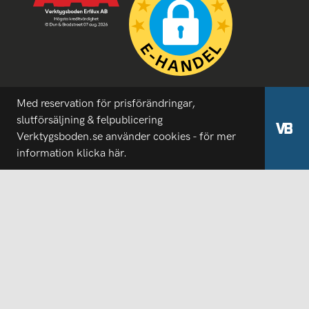
Med reservation för prisförändringar,
slutförsäljning & felpublicering
Verktygsboden.se använder cookies - för mer
information
klicka här.