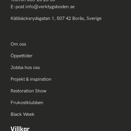
E-post
info@verktygsboden.se
Källbäcksrydsgatan 1, 507 42 Borås, Sverige
Om oss
Öppettider
Jobba hos oss
Projekt & inspiration
Restoration Show
Frukostklubben
Black Week
Villkor