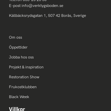
E-post
info@verktygsboden.se
Källbäcksrydsgatan 1, 507 42 Borås, Sverige
Om oss
Öppettider
Jobba hos oss
Projekt & inspiration
Restoration Show
Frukostklubben
Black Week
Villkor