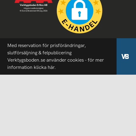
Med reservation för prisförändringar,
slutförsäljning & felpublicering
Verktygsboden.se använder cookies - för mer
information
klicka här.