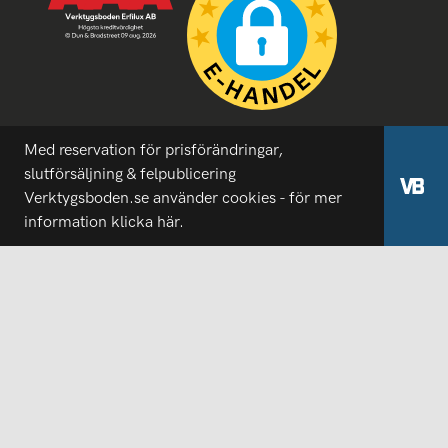
Med reservation för prisförändringar,
slutförsäljning & felpublicering
Verktygsboden.se använder cookies - för mer
information
klicka här.