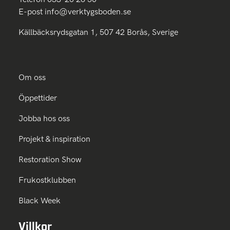
E-post
info@verktygsboden.se
Källbäcksrydsgatan 1, 507 42 Borås, Sverige
Om oss
Öppettider
Jobba hos oss
Projekt & inspiration
Restoration Show
Frukostklubben
Black Week
Villkor