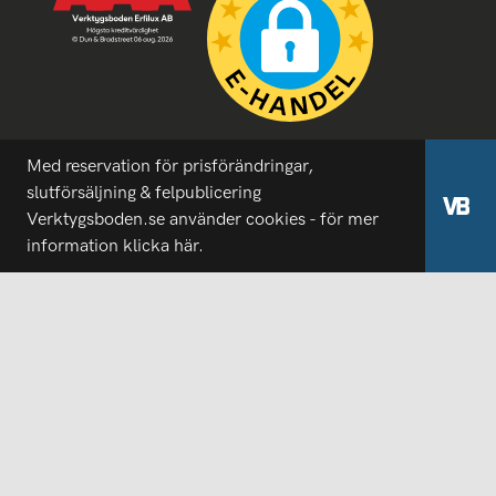
Med reservation för prisförändringar,
slutförsäljning & felpublicering
Verktygsboden.se använder cookies - för mer
information
klicka här.