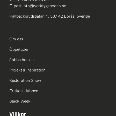
E-post
info@verktygsboden.se
Källbäcksrydsgatan 1, 507 42 Borås, Sverige
Om oss
Öppettider
Jobba hos oss
Projekt & inspiration
Restoration Show
Frukostklubben
Black Week
Villkor