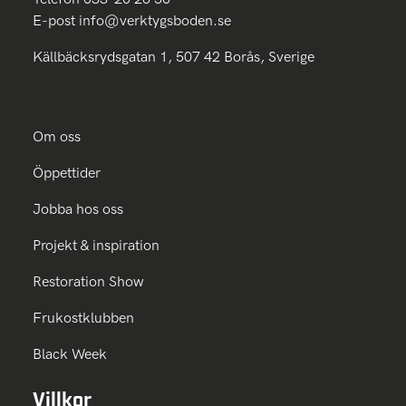
E-post
info@verktygsboden.se
Källbäcksrydsgatan 1, 507 42 Borås, Sverige
Om oss
Öppettider
Jobba hos oss
Projekt & inspiration
Restoration Show
Frukostklubben
Black Week
Villkor