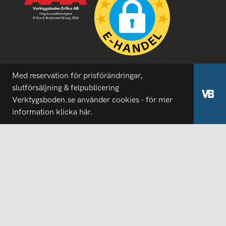
Med reservation för prisförändringar,
slutförsäljning & felpublicering
Verktygsboden.se använder cookies - för mer
information
klicka här.