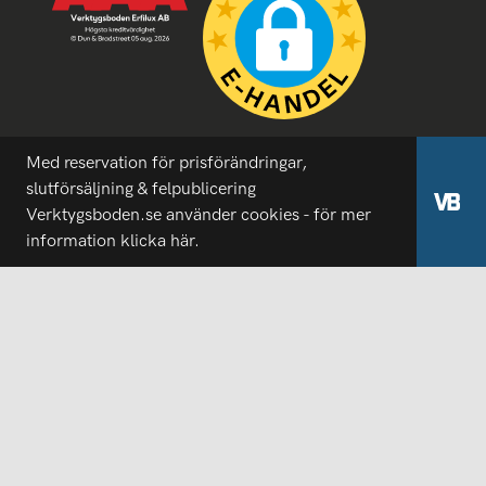
Med reservation för prisförändringar,
slutförsäljning & felpublicering
Verktygsboden.se använder cookies - för mer
information
klicka här.