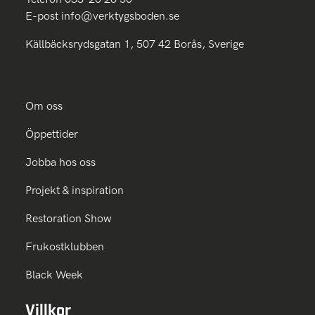
E-post
info@verktygsboden.se
Källbäcksrydsgatan 1, 507 42 Borås, Sverige
Om oss
Öppettider
Jobba hos oss
Projekt & inspiration
Restoration Show
Frukostklubben
Black Week
Villkor