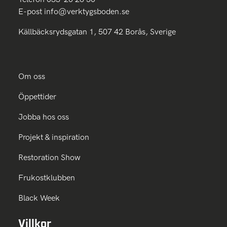
E-post
info@verktygsboden.se
Källbäcksrydsgatan 1, 507 42 Borås, Sverige
Om oss
Öppettider
Jobba hos oss
Projekt & inspiration
Restoration Show
Frukostklubben
Black Week
Villkor