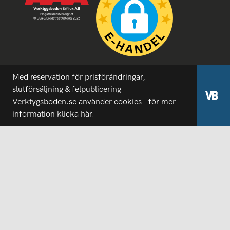
Med reservation för prisförändringar,
slutförsäljning & felpublicering
Verktygsboden.se använder cookies - för mer
information
klicka här.