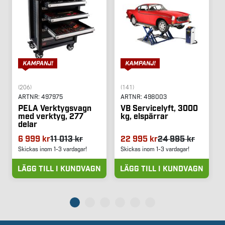
(206)
(141)
ARTNR:
497975
ARTNR:
498003
PELA Verktygsvagn
VB Servicelyft, 3000
med verktyg, 277
kg, elspärrar
delar
6 999 kr
11 013 kr
22 995 kr
24 995 kr
Skickas inom 1-3 vardagar!
Skickas inom 1-3 vardagar!
LÄGG TILL I KUNDVAGN
LÄGG TILL I KUNDVAGN