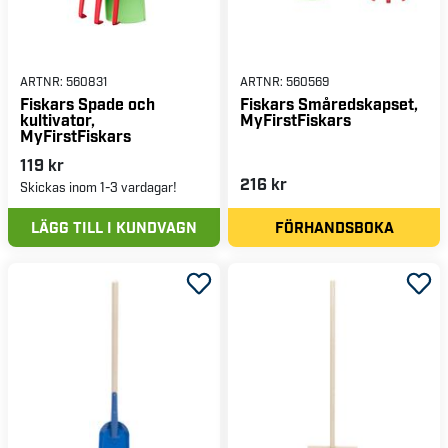
ARTNR:
560831
ARTNR:
560569
Fiskars Spade och
Fiskars Småredskapset,
kultivator,
MyFirstFiskars
MyFirstFiskars
119 kr
216 kr
Skickas inom 1-3 vardagar!
LÄGG TILL I KUNDVAGN
FÖRHANDSBOKA