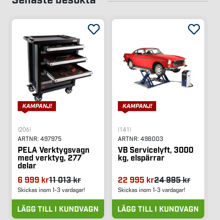
(206)
(141)
ARTNR:
497975
ARTNR:
498003
PELA Verktygsvagn
VB Servicelyft, 3000
med verktyg, 277
kg, elspärrar
delar
6 999 kr
11 013 kr
22 995 kr
24 995 kr
Skickas inom 1-3 vardagar!
Skickas inom 1-3 vardagar!
LÄGG TILL I KUNDVAGN
LÄGG TILL I KUNDVAGN