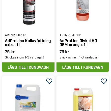
ARTNR:
507023
ARTNR:
546182
AdProLine Kallavfettning
AdProLine Glykol HD
extra, 1 l
OEM orange, 1 l
79 kr
75 kr
Skickas inom 1-3 vardagar!
Skickas inom 1-3 vardagar!
LÄGG TILL I KUNDVAGN
LÄGG TILL I KUNDVAGN