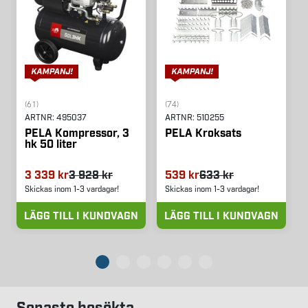
(61)
(74)
ARTNR:
495037
ARTNR:
510255
PELA Kompressor, 3
PELA Kroksats
hk 50 liter
3 339 kr
3 928 kr
539 kr
633 kr
Skickas inom 1-3 vardagar!
Skickas inom 1-3 vardagar!
LÄGG TILL I KUNDVAGN
LÄGG TILL I KUNDVAGN
Senaste besökta