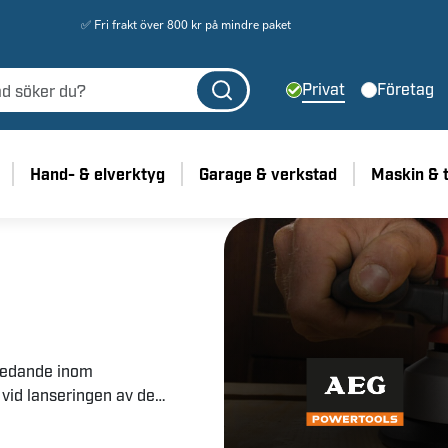
✅ Fri frakt över 800 kr på mindre paket
Privat
Företag
Hand- & elverktyg
Garage & verkstad
Maskin & 
ledande inom
vid lanseringen av de
er 100 år senare, erbjuder
sningar.