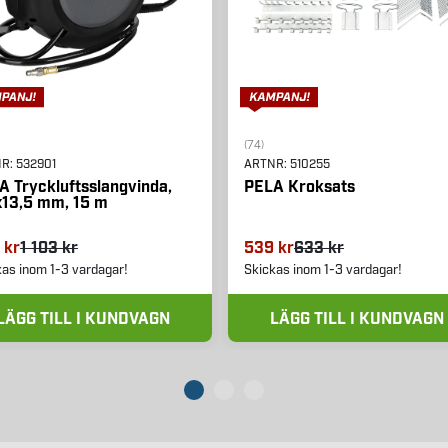
(74)
NR:
532901
ARTNR:
510255
A Tryckluftsslangvinda,
PELA Kroksats
x13,5 mm, 15 m
 kr
1 103 kr
539 kr
633 kr
kas inom 1-3 vardagar!
Skickas inom 1-3 vardagar!
LÄGG TILL I KUNDVAGN
LÄGG TILL I KUNDVAGN