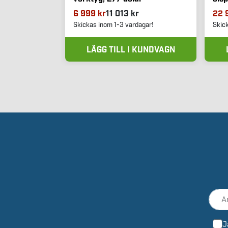
6 999 kr
11 013 kr
22 
Skickas inom 1-3 vardagar!
Skic
LÄGG TILL I KUNDVAGN
J