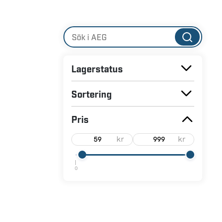
Lagerstatus
Sortering
Pris
kr
kr
0