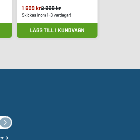
1 699 kr
2 999 kr
12 950 kr
Skickas inom 1-3 vardagar!
Skickas inom 1-3 
LÄGG TILL I KUNDVAGN
LÄGG TIL
er