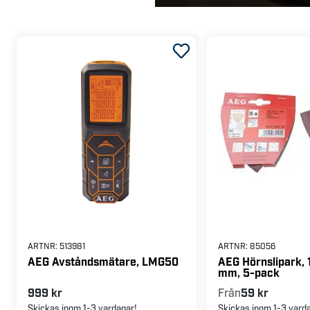
ARTNR:
513981
ARTNR:
85056
AEG Avståndsmätare, LMG50
AEG Hörnslipark,
mm, 5-pack
999 kr
Från
59 kr
Skickas inom 1-3 vardagar!
Skickas inom 1-3 vard