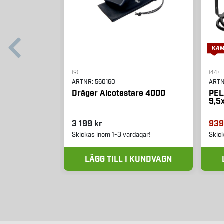
(9)
(44)
ARTNR:
560160
ART
Dräger Alcotestare 4000
PEL
9,5
3 199 kr
939
Skickas inom 1-3 vardagar!
Skic
LÄGG TILL I KUNDVAGN