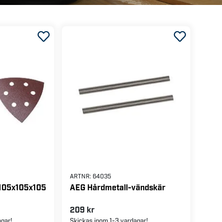
ARTNR:
64035
 105x105x105
AEG Hårdmetall-vändskär
209 kr
agar!
Skickas inom 1-3 vardagar!