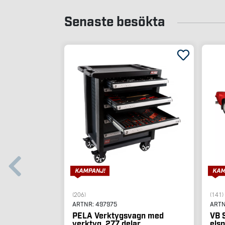
Senaste besökta
(206)
(141)
ARTNR:
497975
ART
PELA Verktygsvagn med
VB S
verktyg, 277 delar
els