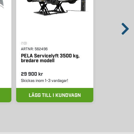
(10)
(26)
ARTNR:
562496
ARTNR:
509658
PELA Servicelyft 3500 kg,
PELA Satiner
bredare modell
29 900 kr
2 495 kr
Skickas inom 1-3 vardagar!
Skickas inom 1-3 
LÄGG TILL I KUNDVAGN
LÄGG TIL