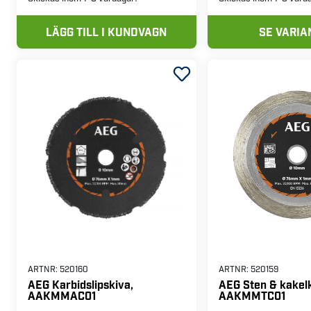
LÄGG TILL I KUNDVAGN
SE VARIA
ARTNR:
520160
ARTNR:
520159
AEG Karbidslipskiva,
AEG Sten & kakel
AAKMMAC01
AAKMMTC01