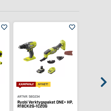
(126)
ARTNR:
580234
ARTNR:
513949
Ryobi Verktygspaket ONE+ HP,
R18CK2G-1C20G
PELA Portabel
kg & 2-pack l