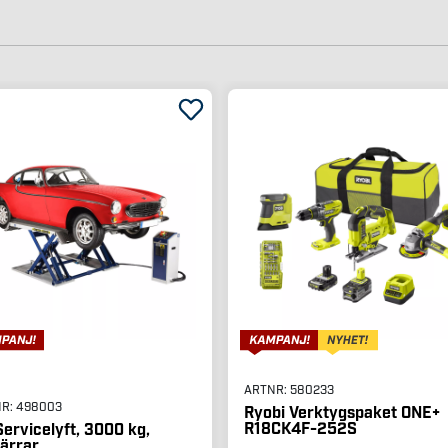
ARTNR:
580233
NR:
498003
Ryobi Verktygspaket ONE+
R18CK4F-252S
ervicelyft, 3000 kg,
pärrar