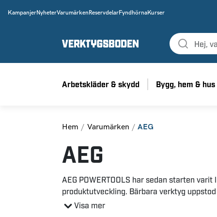
Kampanjer
Nyheter
Varumärken
Reservdelar
Fyndhörna
Kurser
Arbetskläder & skydd
Bygg, hem & hus
Hem
Varumärken
AEG
AEG
AEG POWERTOOLS har sedan starten varit 
produktutveckling. Bärbara verktyg uppstod 
första mobila borrmaskinerna 1898. Idag, öv
Visa mer
AEG fortfarande innovativa och kraftfulla lö