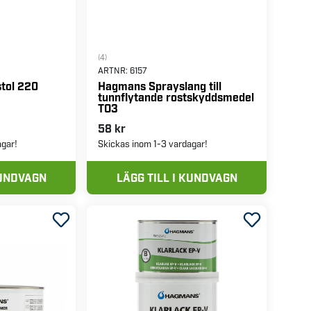
(4)
ARTNR:
6157
tol 220
Hagmans Sprayslang till
tunnflytande rostskyddsmedel
TO3
58 kr
agar!
Skickas inom 1-3 vardagar!
KUNDVAGN
LÄGG TILL I KUNDVAGN