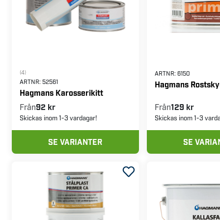
(4)
ARTNR:
6150
ARTNR:
52561
Hagmans Rostsky
Hagmans Karosserikitt
Från
92 kr
Från
129 kr
Skickas inom 1-3 vardagar!
Skickas inom 1-3 vard
SE VARIANTER
SE VARIA