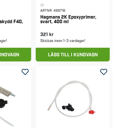
(3)
ARTNR:
486718
Hagmans 2K Epoxyprimer,
tskydd F40,
svart, 400 ml
321 kr
agar!
Skickas inom 1-3 vardagar!
KUNDVAGN
LÄGG TILL I KUNDVAGN