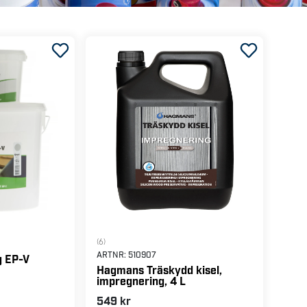
(6)
ARTNR:
510907
g EP-V
Hagmans Träskydd kisel,
impregnering, 4 L
549 kr