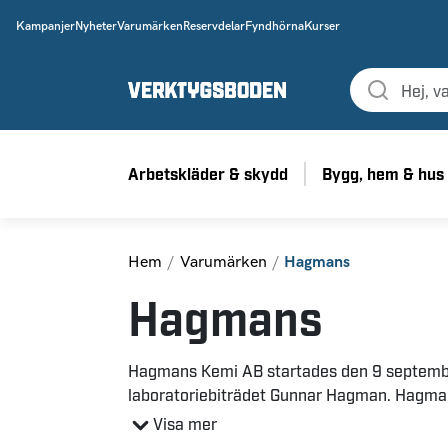
Kampanjer
Nyheter
Varumärken
Reservdelar
Fyndhörna
Kurser
Arbetskläder & skydd
Bygg, hem & hus
Hem
Varumärken
Hagmans
Hagmans
Hagmans Kemi AB startades den 9 september
laboratoriebiträdet Gunnar Hagman. Hagman
producent av spackelprodukter och landets 
Visa mer
sprayfärg.