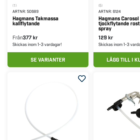
(1)
(5)
ARTNR:
50689
ARTNR:
6124
Hagmans Takmassa
Hagmans Carosol
kallflytande
tjockflytande ros
spray
Från
377 kr
129 kr
Skickas inom 1-3 vardagar!
Skickas inom 1-3 vard
SE VARIANTER
LÄGG TILL I 