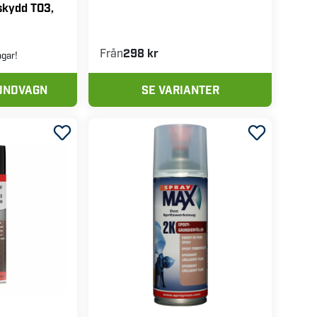
skydd TO3,
Från
298 kr
agar!
KUNDVAGN
SE VARIANTER