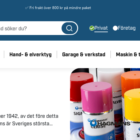
✅ Fri frakt över 800 kr på mindre paket
Privat
Företag
Hand- & elverktyg
Garage & verkstad
Maskin & 
 1942, av det före detta
s är Sveriges största
största grossist på