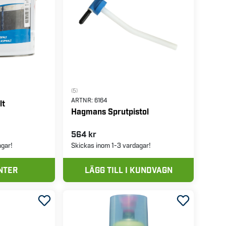
(5)
ARTNR:
6164
lt
Hagmans Sprutpistol
564 kr
agar!
Skickas inom 1-3 vardagar!
NTER
LÄGG TILL I KUNDVAGN