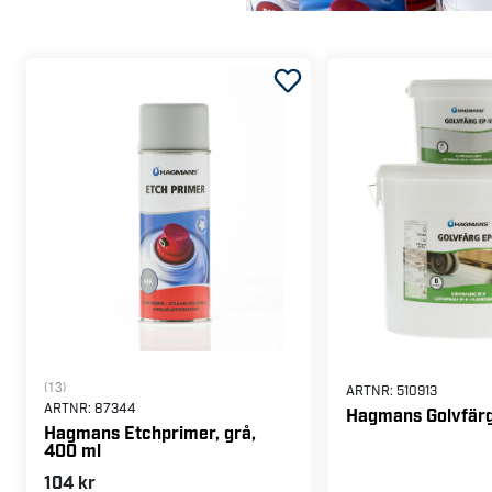
(13)
ARTNR:
510913
ARTNR:
87344
Hagmans Golvfär
Hagmans Etchprimer, grå,
400 ml
104 kr