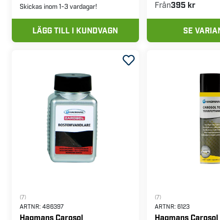
Från
395 kr
Skickas inom 1-3 vardagar!
LÄGG TILL I KUNDVAGN
SE VARIA
(7)
(7)
ARTNR:
486397
ARTNR:
6123
Hagmans Carosol
Hagmans Carosol