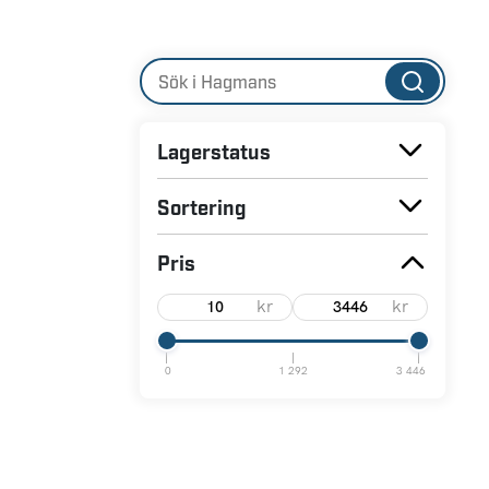
Lagerstatus
Sortering
Pris
kr
kr
0
1 292
3 446