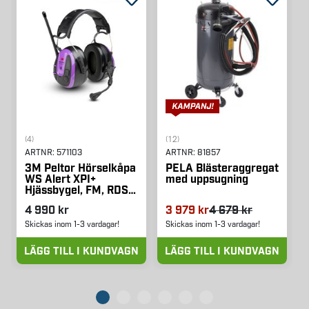
(4)
(12)
ARTNR:
571103
ARTNR:
81857
3M Peltor Hörselkåpa
PELA Blästeraggregat
WS Alert XPI+
med uppsugning
Hjässbygel, FM, RDS,
APP, Multipoint
4 990 kr
3 979 kr
4 679 kr
Skickas inom 1-3 vardagar!
Skickas inom 1-3 vardagar!
LÄGG TILL I KUNDVAGN
LÄGG TILL I KUNDVAGN