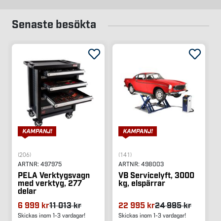
Senaste besökta
(206)
(141)
ARTNR:
497975
ARTNR:
498003
PELA Verktygsvagn
VB Servicelyft, 3000
med verktyg, 277
kg, elspärrar
delar
6 999 kr
11 013 kr
22 995 kr
24 995 kr
Skickas inom 1-3 vardagar!
Skickas inom 1-3 vardagar!