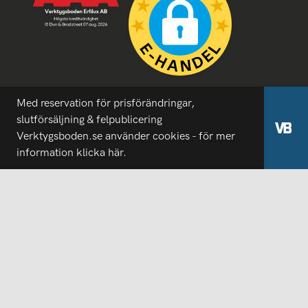
Med reservation för prisförändringar,
slutförsäljning & felpublicering
Verktygsboden.se använder cookies - för mer
information
klicka här.