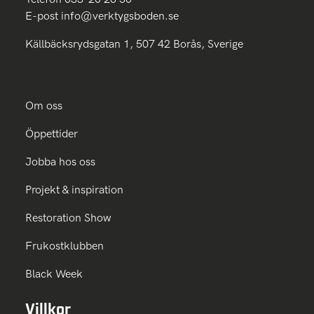
E-post
info@verktygsboden.se
Källbäcksrydsgatan 1, 507 42 Borås, Sverige
Om oss
Öppettider
Jobba hos oss
Projekt & inspiration
Restoration Show
Frukostklubben
Black Week
Villkor