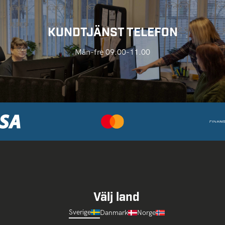
KUNDTJÄNST TELEFON
Mån-fre 09.00-11.00
Välj land
Sverige
Danmark
Norge