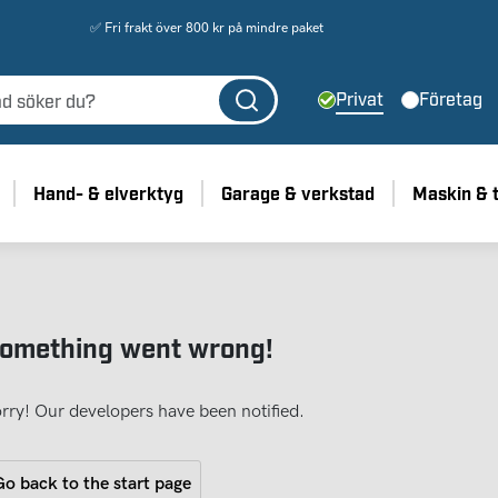
✅ Fri frakt över 800 kr på mindre paket
Privat
Företag
Hand- & elverktyg
Garage & verkstad
Maskin & 
omething went wrong!
rry! Our developers have been notified.
o back to the start page