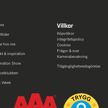
Villkor
oss
Köpvillkor
ttider
Integritetspolicy
a hos oss
Cookies
Frågor & svar
kt & inspiration
Kamerabevakning
oration Show
Tillgänglighetsredogörelse
ostklubben
k Week