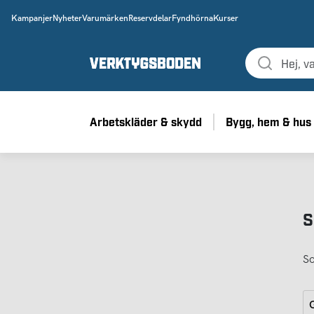
Kampanjer
Nyheter
Varumärken
Reservdelar
Fyndhörna
Kurser
Arbetskläder & skydd
Bygg, hem & hus
S
So
G