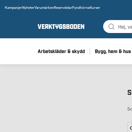
Kampanjer
Nyheter
Varumärken
Reservdelar
Fyndhörna
Kurser
Arbetskläder & skydd
Bygg, hem & hus
S
So
G