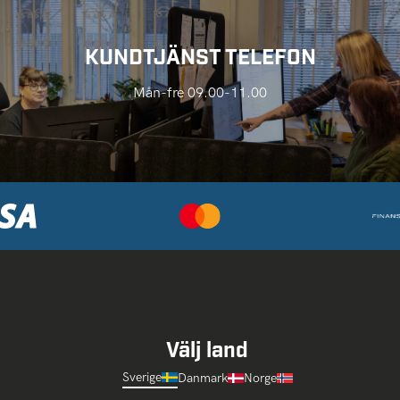
KUNDTJÄNST TELEFON
Mån-fre 09.00-11.00
Välj land
Sverige
Danmark
Norge