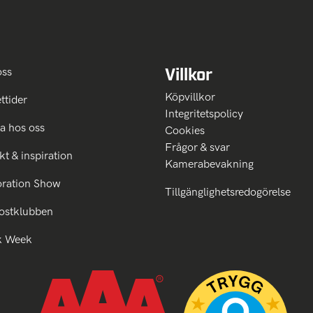
Villkor
oss
Köpvillkor
ttider
Integritetspolicy
a hos oss
Cookies
Frågor & svar
kt & inspiration
Kamerabevakning
oration Show
Tillgänglighetsredogörelse
ostklubben
k Week