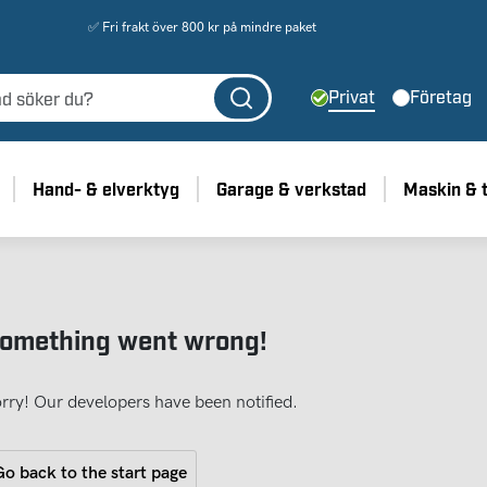
✅ Fri frakt över 800 kr på mindre paket
Privat
Företag
Hand- & elverktyg
Garage & verkstad
Maskin & 
omething went wrong!
rry! Our developers have been notified.
o back to the start page