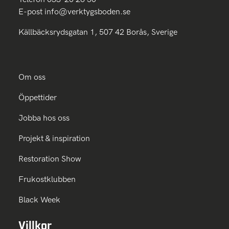
E-post
info@verktygsboden.se
Källbäcksrydsgatan 1, 507 42 Borås, Sverige
Om oss
Öppettider
Jobba hos oss
Projekt & inspiration
Restoration Show
Frukostklubben
Black Week
Villkor