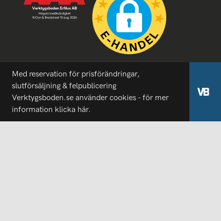
Med reservation för prisförändringar,
slutförsäljning & felpublicering
Verktygsboden.se använder cookies - för mer
information
klicka här.