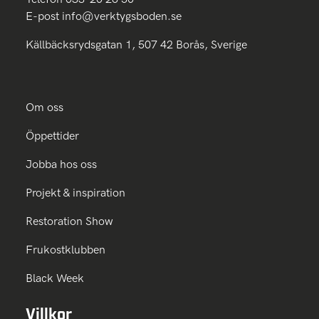
E-post
info@verktygsboden.se
Källbäcksrydsgatan 1, 507 42 Borås, Sverige
Om oss
Öppettider
Jobba hos oss
Projekt & inspiration
Restoration Show
Frukostklubben
Black Week
Villkor