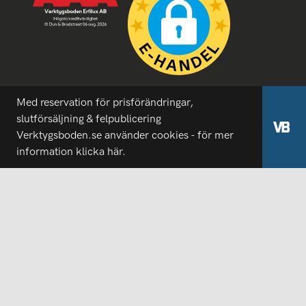
Med reservation för prisförändringar,
slutförsäljning & felpublicering
Verktygsboden.se använder cookies - för mer
information
klicka här.