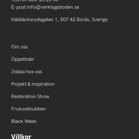
E-post
info@verktygsboden.se
Källbäcksrydsgatan 1, 507 42 Borås, Sverige
Om oss
Öppettider
Jobba hos oss
Projekt & inspiration
Restoration Show
Frukostklubben
Black Week
Villkor