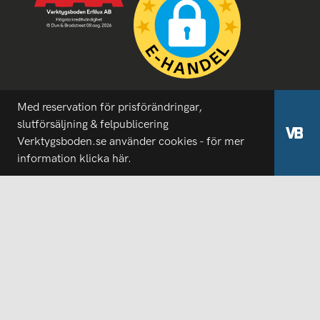
Med reservation för prisförändringar,
slutförsäljning & felpublicering
Verktygsboden.se använder cookies - för mer
information
klicka här.