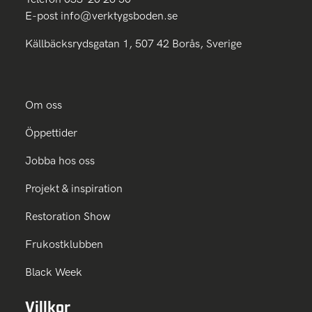
E-post
info@verktygsboden.se
Källbäcksrydsgatan 1, 507 42 Borås, Sverige
Om oss
Öppettider
Jobba hos oss
Projekt & inspiration
Restoration Show
Frukostklubben
Black Week
Villkor