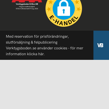
Med reservation för prisförändringar,
slutförsäljning & felpublicering
Verktygsboden.se använder cookies - för mer
information
klicka här.