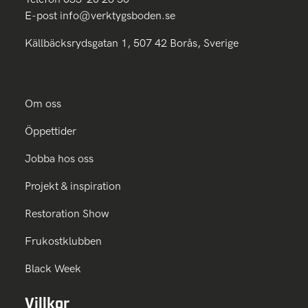
E-post
info@verktygsboden.se
Källbäcksrydsgatan 1, 507 42 Borås, Sverige
Om oss
Öppettider
Jobba hos oss
Projekt & inspiration
Restoration Show
Frukostklubben
Black Week
Villkor