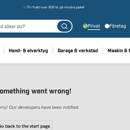
✅ Fri frakt över 800 kr på mindre paket
Privat
Företag
Hand- & elverktyg
Garage & verkstad
Maskin & 
omething went wrong!
rry! Our developers have been notified.
o back to the start page