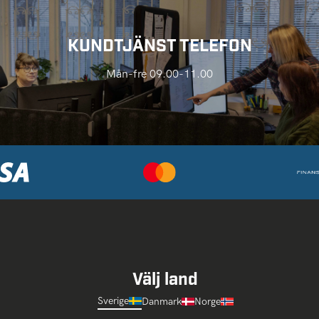
KUNDTJÄNST TELEFON
Mån-fre 09.00-11.00
Välj land
Sverige
Danmark
Norge