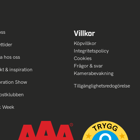
Villkor
oss
Köpvillkor
ttider
Integritetspolicy
a hos oss
Cookies
Frågor & svar
kt & inspiration
Kamerabevakning
oration Show
Tillgänglighetsredogörelse
ostklubben
k Week