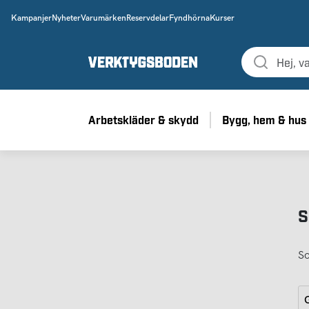
Kampanjer
Nyheter
Varumärken
Reservdelar
Fyndhörna
Kurser
Arbetskläder & skydd
Bygg, hem & hus
S
So
G