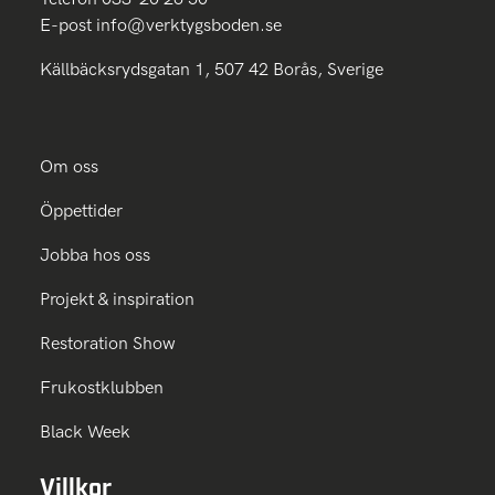
E-post
info@verktygsboden.se
Källbäcksrydsgatan 1, 507 42 Borås, Sverige
Om oss
Öppettider
Jobba hos oss
Projekt & inspiration
Restoration Show
Frukostklubben
Black Week
Villkor