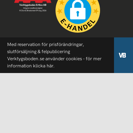
Med reservation för prisförändringar,
slutförsäljning & felpublicering
Verktygsboden.se använder cookies - för mer
information
klicka här.