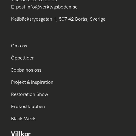
E-post
info@verktygsboden.se
Källbäcksrydsgatan 1, 507 42 Borås, Sverige
Om oss
Öppettider
Jobba hos oss
Projekt & inspiration
Restoration Show
Frukostklubben
Black Week
Villkor