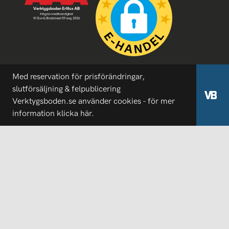
Med reservation för prisförändringar,
slutförsäljning & felpublicering
Verktygsboden.se använder cookies - för mer
information
klicka här.