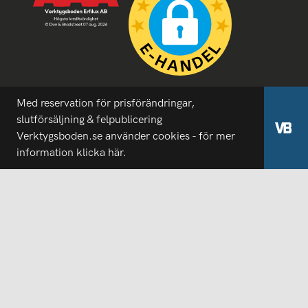
Med reservation för prisförändringar,
slutförsäljning & felpublicering
Verktygsboden.se använder cookies - för mer
information
klicka här.