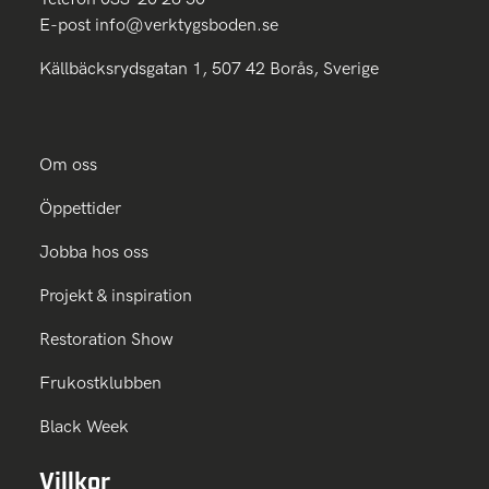
E-post
info@verktygsboden.se
Källbäcksrydsgatan 1, 507 42 Borås, Sverige
Om oss
Öppettider
Jobba hos oss
Projekt & inspiration
Restoration Show
Frukostklubben
Black Week
Villkor