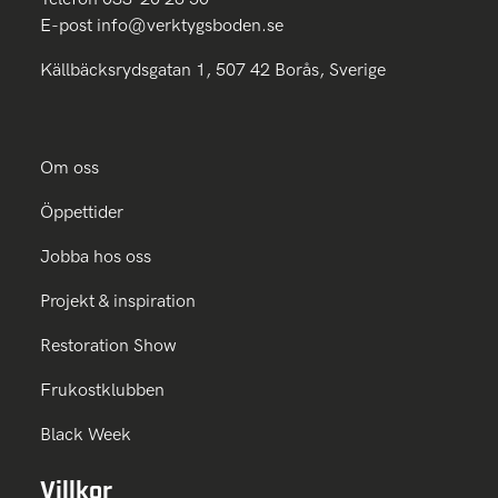
E-post
info@verktygsboden.se
Källbäcksrydsgatan 1, 507 42 Borås, Sverige
Om oss
Öppettider
Jobba hos oss
Projekt & inspiration
Restoration Show
Frukostklubben
Black Week
Villkor