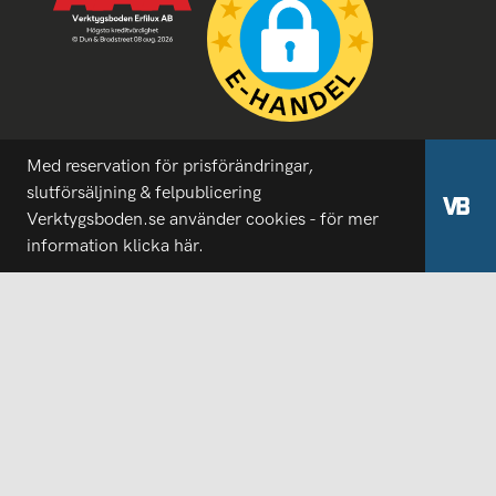
Med reservation för prisförändringar,
slutförsäljning & felpublicering
Verktygsboden.se använder cookies - för mer
information
klicka här.