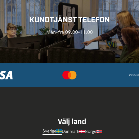
KUNDTJÄNST TELEFON
Mån-fre 09.00-11.00
Välj land
Sverige
Danmark
Norge