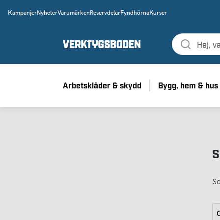
Kampanjer
Nyheter
Varumärken
Reservdelar
Fyndhörna
Kurser
Arbetskläder & skydd
Bygg, hem & hus
S
So
G