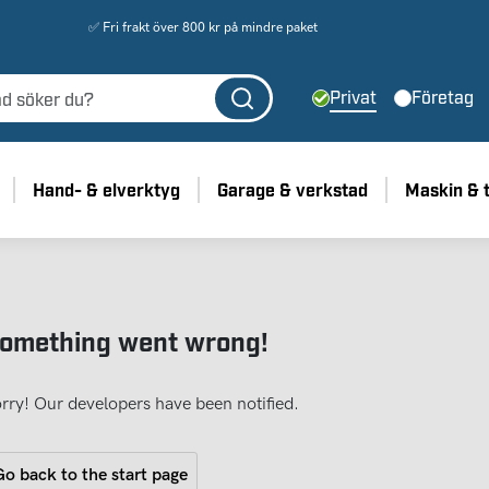
✅ Fri frakt över 800 kr på mindre paket
Privat
Företag
Hand- & elverktyg
Garage & verkstad
Maskin & 
omething went wrong!
rry! Our developers have been notified.
o back to the start page