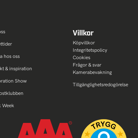
Villkor
oss
Köpvillkor
ttider
Integritetspolicy
a hos oss
Cookies
Frågor & svar
kt & inspiration
Kamerabevakning
oration Show
Tillgänglighetsredogörelse
ostklubben
k Week