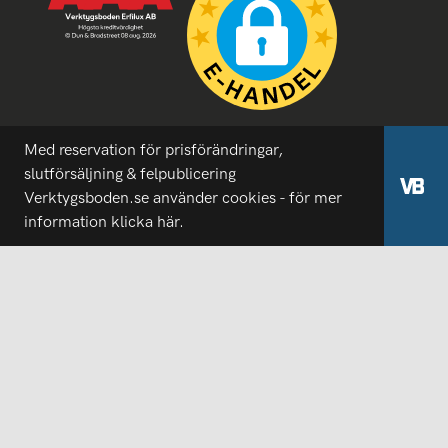
Med reservation för prisförändringar,
slutförsäljning & felpublicering
Verktygsboden.se använder cookies - för mer
information
klicka här.