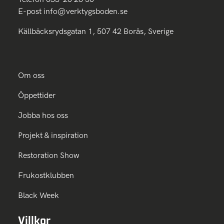
E-post
info@verktygsboden.se
Källbäcksrydsgatan 1, 507 42 Borås, Sverige
Om oss
Öppettider
Jobba hos oss
Projekt & inspiration
Restoration Show
Frukostklubben
Black Week
Villkor