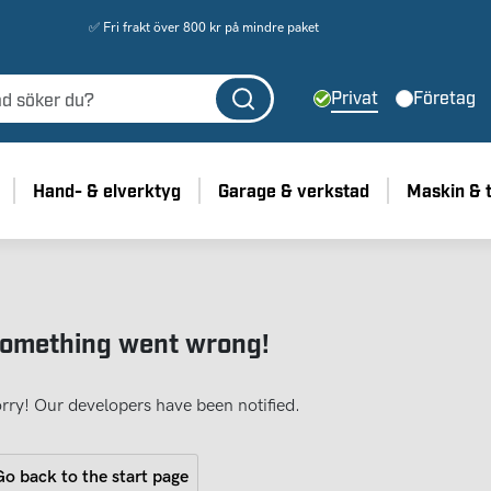
✅ Fri frakt över 800 kr på mindre paket
Privat
Företag
Hand- & elverktyg
Garage & verkstad
Maskin & 
omething went wrong!
rry! Our developers have been notified.
o back to the start page