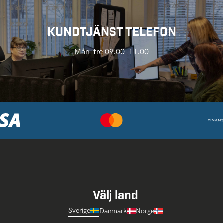
KUNDTJÄNST TELEFON
Mån-fre 09.00-11.00
Välj land
Sverige
Danmark
Norge