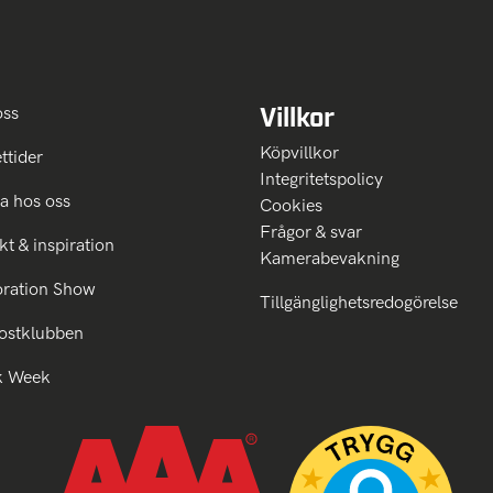
Villkor
oss
Köpvillkor
ttider
Integritetspolicy
a hos oss
Cookies
Frågor & svar
kt & inspiration
Kamerabevakning
oration Show
Tillgänglighetsredogörelse
ostklubben
k Week