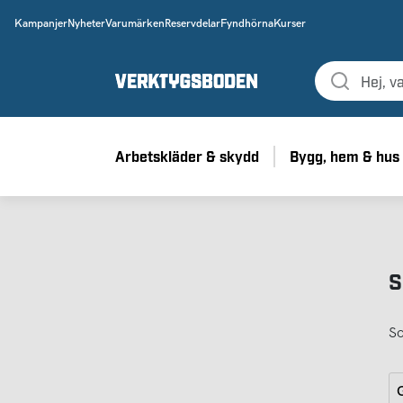
Kampanjer
Nyheter
Varumärken
Reservdelar
Fyndhörna
Kurser
Arbetskläder & skydd
Bygg, hem & hus
S
So
G