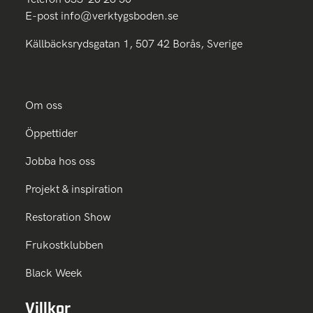
E-post
info@verktygsboden.se
Källbäcksrydsgatan 1, 507 42 Borås, Sverige
Om oss
Öppettider
Jobba hos oss
Projekt & inspiration
Restoration Show
Frukostklubben
Black Week
Villkor