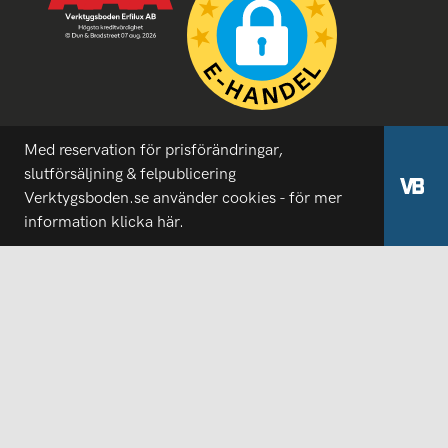
Med reservation för prisförändringar,
slutförsäljning & felpublicering
Verktygsboden.se använder cookies - för mer
information
klicka här.