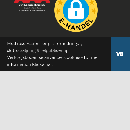
Med reservation för prisförändringar,
slutförsäljning & felpublicering
Verktygsboden.se använder cookies - för mer
information
klicka här.