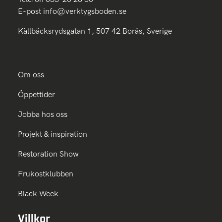
E-post
info@verktygsboden.se
Källbäcksrydsgatan 1, 507 42 Borås, Sverige
Om oss
Öppettider
Jobba hos oss
Projekt & inspiration
Restoration Show
Frukostklubben
Black Week
Villkor