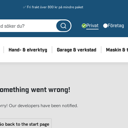
✅ Fri frakt över 800 kr på mindre paket
Privat
Företag
Hand- & elverktyg
Garage & verkstad
Maskin & 
omething went wrong!
rry! Our developers have been notified.
o back to the start page