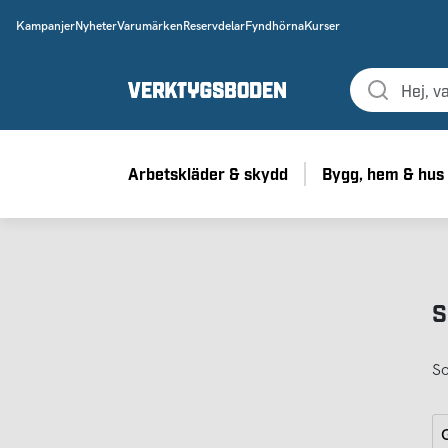
Kampanjer
Nyheter
Varumärken
Reservdelar
Fyndhörna
Kurser
Arbetskläder & skydd
Bygg, hem & hus
S
So
G