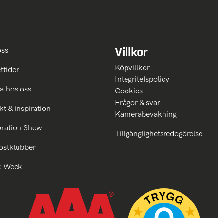
Villkor
oss
Köpvillkor
ttider
Integritetspolicy
a hos oss
Cookies
Frågor & svar
kt & inspiration
Kamerabevakning
oration Show
Tillgänglighetsredogörelse
ostklubben
k Week