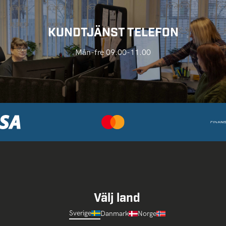
KUNDTJÄNST TELEFON
Mån-fre 09.00-11.00
Välj land
Sverige
Danmark
Norge