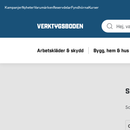
Kampanjer
Nyheter
Varumärken
Reservdelar
Fyndhörna
Kurser
Arbetskläder & skydd
Bygg, hem & hus
S
So
G