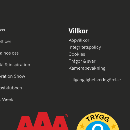
Villkor
oss
Köpvillkor
ttider
Integritetspolicy
a hos oss
Cookies
Frågor & svar
kt & inspiration
Kamerabevakning
oration Show
Tillgänglighetsredogörelse
ostklubben
k Week