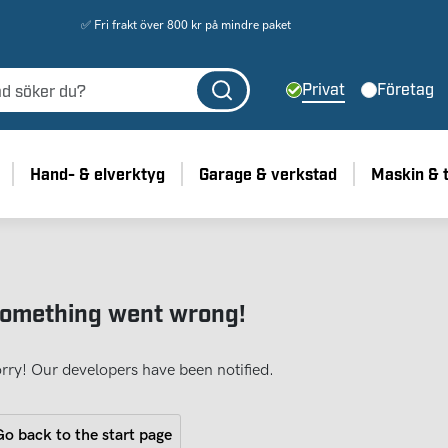
✅ Fri frakt över 800 kr på mindre paket
Privat
Företag
Hand- & elverktyg
Garage & verkstad
Maskin & 
omething went wrong!
rry! Our developers have been notified.
o back to the start page