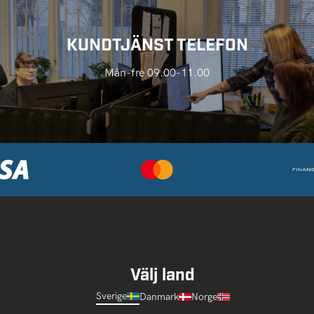
KUNDTJÄNST TELEFON
Mån-fre 09.00-11.00
Välj land
Sverige
Danmark
Norge