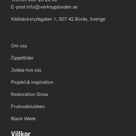
E-post
info@verktygsboden.se
Källbäcksrydsgatan 1, 507 42 Borås, Sverige
Om oss
Öppettider
Jobba hos oss
Projekt & inspiration
Restoration Show
Frukostklubben
Black Week
Villkor