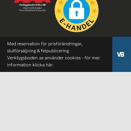
Med reservation för prisförändringar,
slutförsäljning & felpublicering
Verktygsboden.se använder cookies - för mer
information
klicka här.