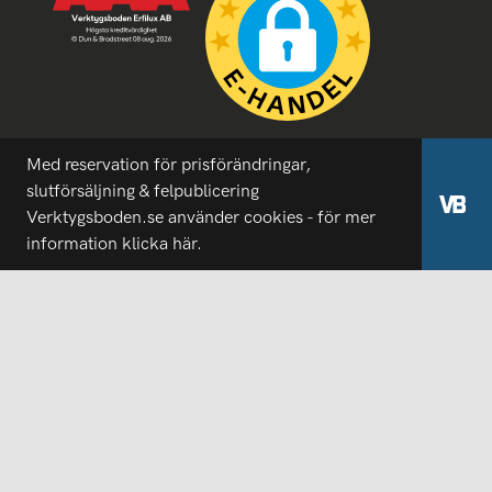
Med reservation för prisförändringar,
slutförsäljning & felpublicering
Verktygsboden.se använder cookies - för mer
information
klicka här.