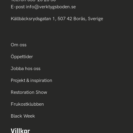
E-post
info@verktygsboden.se
Källbäcksrydsgatan 1, 507 42 Borås, Sverige
Om oss
Öppettider
Jobba hos oss
Projekt & inspiration
Restoration Show
Frukostklubben
Black Week
Villkor