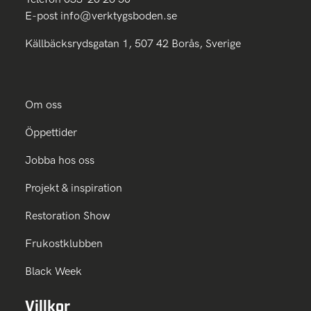
E-post
info@verktygsboden.se
Källbäcksrydsgatan 1, 507 42 Borås, Sverige
Om oss
Öppettider
Jobba hos oss
Projekt & inspiration
Restoration Show
Frukostklubben
Black Week
Villkor