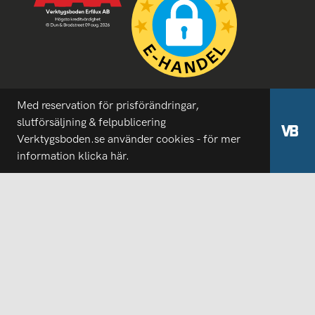
Med reservation för prisförändringar,
slutförsäljning & felpublicering
Verktygsboden.se använder cookies - för mer
information
klicka här.