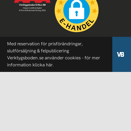
Med reservation för prisförändringar,
slutförsäljning & felpublicering
Verktygsboden.se använder cookies - för mer
information
klicka här.