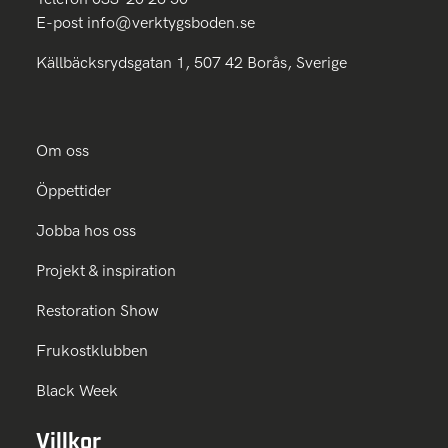
E-post
info@verktygsboden.se
Källbäcksrydsgatan 1, 507 42 Borås, Sverige
Om oss
Öppettider
Jobba hos oss
Projekt & inspiration
Restoration Show
Frukostklubben
Black Week
Villkor