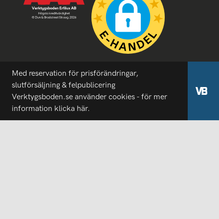
Med reservation för prisförändringar,
slutförsäljning & felpublicering
Verktygsboden.se använder cookies - för mer
information
klicka här.