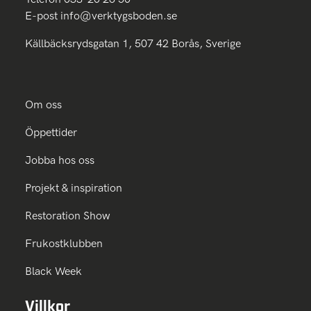
E-post
info@verktygsboden.se
Källbäcksrydsgatan 1, 507 42 Borås, Sverige
Om oss
Öppettider
Jobba hos oss
Projekt & inspiration
Restoration Show
Frukostklubben
Black Week
Villkor