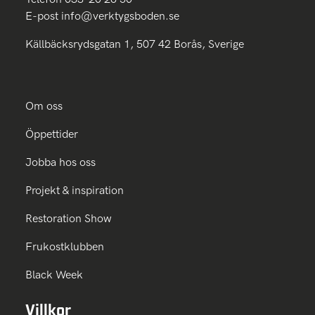
E-post
info@verktygsboden.se
Källbäcksrydsgatan 1, 507 42 Borås, Sverige
Om oss
Öppettider
Jobba hos oss
Projekt & inspiration
Restoration Show
Frukostklubben
Black Week
Villkor