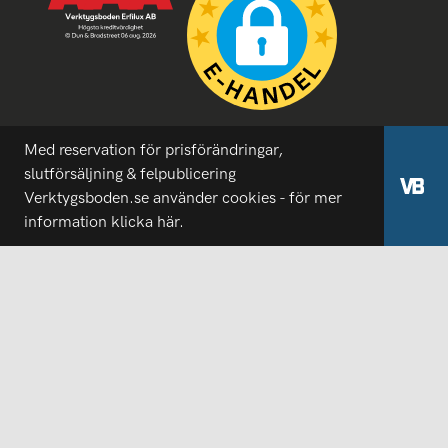
Med reservation för prisförändringar,
slutförsäljning & felpublicering
Verktygsboden.se använder cookies - för mer
information
klicka här.