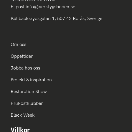
E-post
info@verktygsboden.se
Källbäcksrydsgatan 1, 507 42 Borås, Sverige
Om oss
Öppettider
Jobba hos oss
Projekt & inspiration
Restoration Show
Frukostklubben
Black Week
Villkor