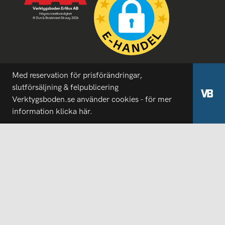
Med reservation för prisförändringar,
slutförsäljning & felpublicering
Verktygsboden.se använder cookies - för mer
information
klicka här.