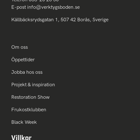
E-post
info@verktygsboden.se
Källbäcksrydsgatan 1, 507 42 Borås, Sverige
Om oss
Öppettider
Jobba hos oss
Projekt & inspiration
Restoration Show
Frukostklubben
Black Week
Villkor