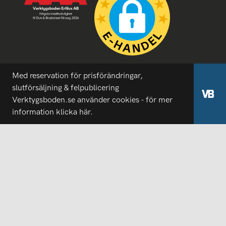
Med reservation för prisförändringar,
slutförsäljning & felpublicering
Verktygsboden.se använder cookies - för mer
information
klicka här.