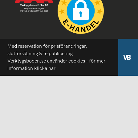
Med reservation för prisförändringar,
slutförsäljning & felpublicering
Verktygsboden.se använder cookies - för mer
information
klicka här.