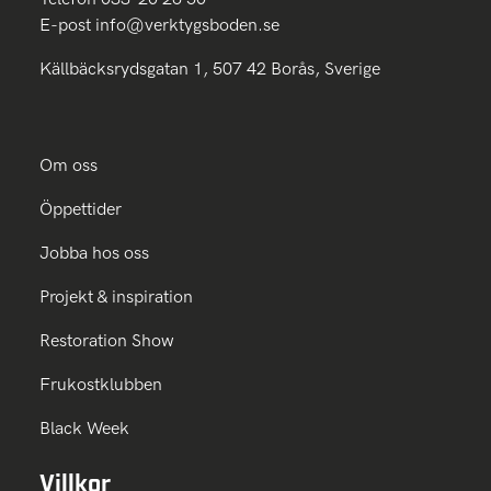
E-post
info@verktygsboden.se
Källbäcksrydsgatan 1, 507 42 Borås, Sverige
Om oss
Öppettider
Jobba hos oss
Projekt & inspiration
Restoration Show
Frukostklubben
Black Week
Villkor