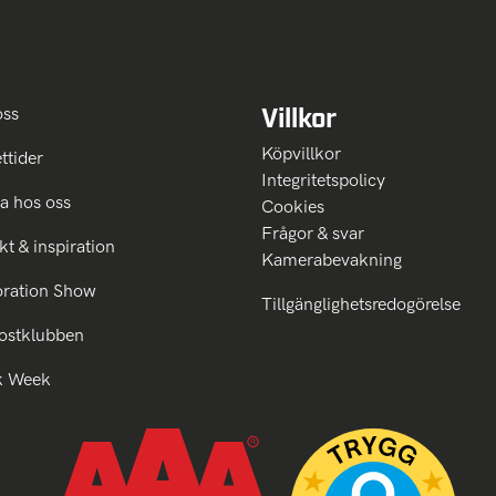
Villkor
oss
Köpvillkor
ttider
Integritetspolicy
a hos oss
Cookies
Frågor & svar
kt & inspiration
Kamerabevakning
oration Show
Tillgänglighetsredogörelse
ostklubben
k Week