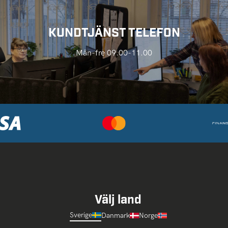
KUNDTJÄNST TELEFON
Mån-fre 09.00-11.00
Välj land
Sverige
Danmark
Norge