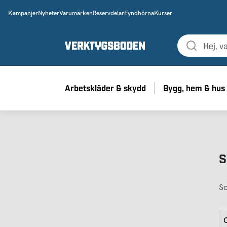
Kampanjer
Nyheter
Varumärken
Reservdelar
Fyndhörna
Kurser
Arbetskläder & skydd
Bygg, hem & hus
S
So
G