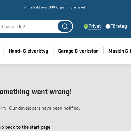
✅ Fri frakt över 800 kr på mindre paket
Privat
Företag
Hand- & elverktyg
Garage & verkstad
Maskin & 
omething went wrong!
rry! Our developers have been notified.
o back to the start page